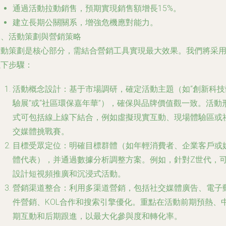
通過活動拉動銷售，預期實現銷售額增長15%。
建立長期公關關系，增強危機應對能力。
二、活動策劃與營銷策略
活動策劃是核心部分，需結合營銷工具實現最大效果。我們將采
以下步驟：
活動概念設計
：基于市場調研，確定活動主題（如“創新科技
驗展”或“社區環保嘉年華”），確保與品牌價值觀一致。活動
式可包括線上線下結合，例如虛擬現實互動、現場體驗區或
交媒體挑戰賽。
目標受眾定位
：明確目標群體（如年輕消費者、企業客戶或
體代表），并通過數據分析調整方案。例如，針對Z世代，
設計短視頻推廣和沉浸式活動。
營銷渠道整合
：利用多渠道營銷，包括社交媒體廣告、電子
件營銷、KOL合作和搜索引擎優化。重點在活動前期預熱、
期互動和后期跟進，以最大化參與度和轉化率。