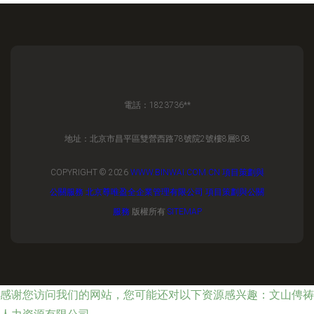
電話：1823736**
地址：北京市昌平區雙營西路78號院2號樓8層808
COPYRIGHT © 2026
WWW.BINWAI.COM.CN
項目策劃與
公關服務
北京尊唯盈全企業管理有限公司
項目策劃與公關
服務
版權所有
SITEMAP
感谢您访问我们的网站，您可能还对以下资源感兴趣：文山俜祷