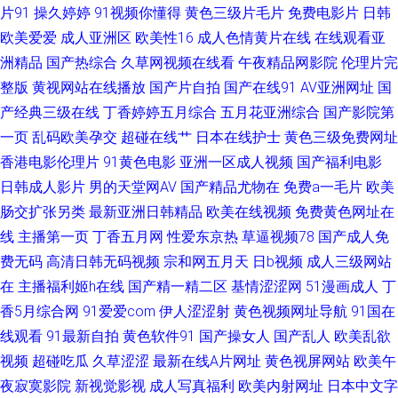
片91
操久婷婷
91视频你懂得
黄色三级片毛片
免费电影片
日韩
欧美爱爱
成人亚洲区
欧美性16
成人色情黄片在线
在线观看亚
操逼网 超碰人人摸人人爱 深夜福利视频网址 成人av电影院 麻豆爱豆村映画
洲精品
国产热综合
久草网视频在线看
午夜精品网影院
伦理片完
伊人久久超碰 黄色理论视频 尤物影视AV 福利伦理影院 免费的av网站 香蕉视
整版
黄视网站在线播放
国产片自拍
国产在线91
AV亚洲网址
国
产经典三级在线
丁香婷婷五月综合
五月花亚洲综合
国产影院第
频网页版 爱豆AV在线播放 久久草草视频成人 色综合电影 91瑟瑟国产黑料 黄
一页
乱码欧美孕交
超碰在线艹
日本在线护士
黄色三级免费网址
香港电影伦理片
91黄色电影
亚洲一区成人视频
国产福利电影
色电影A片网址 深夜诱惑av 91色se 国产乱子伦精品 欧美一区免费 2026看a
日韩成人影片
男的天堂网AV
国产精品尤物在
免费a一毛片
欧美
肠交扩张另类
最新亚洲日韩精品
欧美在线视频
免费黄色网址在
片 成人在线69 免费入口91 亚州综合15P
线
主播第一页
丁香五月网
性爱东京热
草逼视频78
国产成人免
费无码
高清日韩无码视频
宗和网五月天
日b视频
成人三级网站
在
主播福利姬h在线
国产精一精二区
基情涩涩网
51漫画成人
丁
香5月综合网
91爱爱com
伊人涩涩射
黄色视频网址导航
91国在
线观看
91最新自拍
黄色软件91
国产操女人
国产乱人
欧美乱欲
视频
超碰吃瓜
久草涩涩
最新在线A片网址
黄色视屏网站
欧美午
夜寂寞影院
新视觉影视
成人写真福利
欧美内射网址
日本中文字