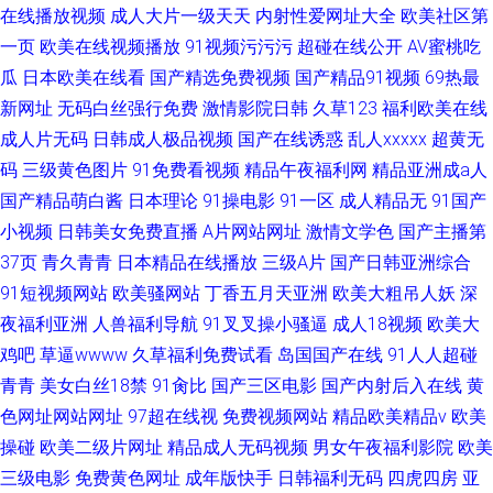
在线播放视频
成人大片一级天天
内射性爱网址大全
欧美社区第
一页
欧美在线视频播放
91视频污污污
超碰在线公开
AV蜜桃吃
瓜
日本欧美在线看
国产精选免费视频
国产精品91视频
69热最
新网址
无码白丝强行免费
激情影院日韩
久草123
福利欧美在线
成人片无码
日韩成人极品视频
国产在线诱惑
乱人xxxxx
超黄无
码
三级黄色图片
91免费看视频
精品午夜福利网
精品亚洲成a人
国产精品萌白酱
日本理论
91操电影
91一区
成人精品无
91国产
小视频
日韩美女免费直播
A片网站网址
激情文学色
国产主播第
37页
青久青青
日本精品在线播放
三级A片
国产日韩亚洲综合
91短视频网站
欧美骚网站
丁香五月天亚洲
欧美大粗吊人妖
深
夜福利亚洲
人兽福利导航
91叉叉操小骚逼
成人18视频
欧美大
鸡吧
草逼wwww
久草福利免费试看
岛国国产在线
91人人超碰
青青
美女白丝18禁
91肏比
国产三区电影
国产内射后入在线
黄
色网址网站网址
97超在线视
免费视频网站
精品欧美精品v
欧美
操碰
欧美二级片网址
精品成人无码视频
男女午夜福利影院
欧美
三级电影
免费黄色网址
成年版快手
日韩福利无码
四虎四房
亚