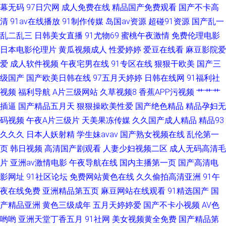
幕无码
97日穴网
成人免费在线
精品国产免费观看
国产不卡高
清
91av在线播放
91制作传媒
岛国av资源
超碰91资源
国产乱一
乱二乱三
日韩美女直播
91尤物69
蜜桃午夜激情
免费伦理电影
日本电影伦理片
黄瓜视频成人
性爱婷婷
爱豆在线看
麻豆影院爱
爱
成人软件视频
午夜宅男在线
91专区在线
狠狠干欧美
国产三
级国产
国产欧美日韩在线
97五月天婷婷
日韩在线网
91福利社
视频
福利导航
A片三级网站
久草视频8
香蕉APP污视频
艹艹艹
插逼
国产精品五月天
狠狠操欧美性爱
国产绝色精品
精品孕妇无
码视频
午夜A片三级片
天美果冻传媒
久久国产成人精品
精品93
久久久
日本人妖射精
学生妹avav
国产熟女视频在线
乱伦第一
页
韩日视频
高清国产剧观看
人妻少妇视频二区
成人无码高清毛
片
亚洲av激情电影
午夜导航在线
国内主播第一页
国产高清电
影网址
91社区论坛
免费网站黄色在线
久久偷拍高清亚洲
91午
夜在线免费
亚洲精品第五页
麻豆网站在线观看
91精选国产
国
产精品亚洲
黄色三级成年
五月天婷婷爱
国产不卡小视频
AV色
哟哟
亚洲天堂丁香五月
91社网
美女视频黄全免费
国产精品第