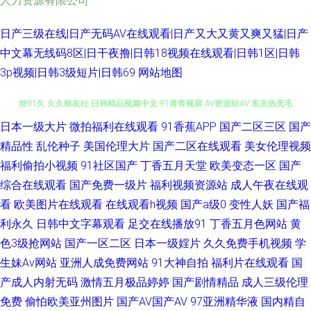
人力资源有限公司
日产三级在线|日产无码AV在线观看|日产又大又黄又爽又猛|日产
中文幕无线码8区|日干夜撸|日韩18视频在线观看|日韩1区|日韩
3p视频|日韩3级短片|日韩69
网站地图
日本一级大片
微拍福利在线观看
91香蕉APP
国产二区三区
国产
亚洲深爱激情 韩国二三四区 91国产黑丝短片 成人av天堂 国产极品天天插 黑
精品性
乱伦种子
美国伦理大片
国产二区在线观看
美女伦理视频
丝91久 久久狼友社 日韩精品视频中文 91青青视屏 AV资源站AV 东京热无毛
福利偷拍小视频
91社区国产
丁香五月天堂
欧美变态一区
国产
综合在线观看
国产免费一级片
福利视频资源站
成人午夜在线观
片 九九国产精品视频 欧美一期二期 91视频综合大全 深夜诱惑av 91操操操
看
欧美图片在线观看
在线观看h视频
国产a级0
变性人妖
国产福
利永久
日韩中文字幕观看
足交在线播放91
丁香五月色网站
黄
国产不卡二区 久久妻天天碰电影 午夜理论 97国产福利影院 超碰97操 国产女
色3级抢网站
国产一区二区
日本一级婬片
久久免费手机视频
学
生妹Av网站
亚洲人成免费网站
91大神自拍
福利片在线观看
国
同视频 加勒比91AV 日韩黄色三级影院 自慰网站免费 第一福利在线导航 久久
产成人内射无码
激情五月极品婷婷
国产剧情精品
成人三级伦理
免费
偷怕欧美亚州图片
国产AV国产AV
97亚洲精华液
国内精自
香蕉福利av 日本影院色 伊人大香蕉视频 91五月天超碰 变态AV网站 欧美老妇