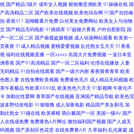
线
国产精品3级片
成年女人视频
狠狠撸亚洲欧美
91操碰在线
国
少妇性爱娱乐影院 豆花网页入口 欧美成人午夜剧场 熟妇国产免费一区 中文
产高清精品二区
国产欧美在线视频
欧美色综合网
91国产自拍偷
拍
香蕉911
花蝴蝶看片免费
白丝美女免费网站
欧美女人与动物
字幕熟女青草 91网在线看 俺去射官网 丁香久久 国产激情第二页 极品五月天
交
国产精品无码电影
91插插库
97超碰大香蕉
户外自慰影院
国
产一区二区二区
国产偷窥盗摄视频
成人动漫网站观看
欧美第一
另类欧美日韩国产 青娱视频91 日韩精品色综欧美 午夜伦理福利 伊人成人电
页夜夜
91成人精品视频
蜜桃爱爱视频
乱伦熟女五月天
91香蕉
视
福利在线视频直播
一区xxxxx
岛国大片免费视频
一道日本亚
影 91豆花精品 超碰先锋影音 后入白丝美女 蜜桃麻豆久久 日韩色区 午夜免
洲香蕉
国产91高清精品
国产一区二区福利
伦理在线播放
人妻
费视频 综合另类网 91日韩在线观看 超碰地址99 国产精品日逼 伦理第一页
无码精品
91自拍在线观看
国产一级片内射
夜夜骑青青草
欧美
色图人妻
在线免费欧美视频
免费黄色毛片
成人精品无码视频
欧
人人爱人人操 日韩欧美www 91高清无码电影 超碰人人草798 久草福利电影
美午夜极品
性欧美ⅩⅩⅩⅩ乱
欧美色色六月天
91影视网
午夜伦不
卡
加勒比性爱网
青草国产在线视频
亚洲国产精品导航
欧美色淫
日本理论53水 性爱加勒比 91超碰人人操 99超碰导航 黑丝AV天堂久久 久久
波多野结依电影
91狠狠撸
成人深夜电影
精品国产美女剃毛
加
勒比熟女
91碰在线
欧美裸模
萌白酱国产一区
美国一级AV
国产
思思热国产 日韩精品第6 先锋资源久久 97国产福利影院 豆花AV在视 九一社
人在线成免费
免费黄色A片网址
微拍福利国产视频
国产人成无
码视频
国产原创区色花堂
在线免费黄A片
久草福利
乱伦家庭
成
视频 三级片网站播放 91高清福利 97干视频 福利老湿69 久草热99 欧美性一