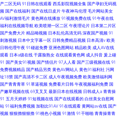
产二区无码
91日韩在线观看
西瓜影院视频全集
国产孕妇无码视
频
国产在线福利
国产在线日皮片
午夜神马伦理
毛片网站美女
AV福利激情毛片
黄色网在线播放
91视频免费在线
91午夜在线
福利在线视频导航
欧美喷潮一区二区
午夜理论片
日本第二片区
国产免费大片
精品呦视频
日本乱伦高清无码
深夜国产视频
91
刺激视频
日本中文字幕一区
日韩免费精品视频
日本高清v
欧美
日韩伦理午夜
91碰超免费
亚洲色图网站
精品欧美
成人AV在线
观看
日本a级在线
干露脸熟女
在线观看黄色网
成人抖音
爰上碰
91
国产美女91视频
国产情侣片
97人人看
国产三级视频在线
91
免费视频精品
国产精品另类
黄色AV网站人
黄色91福利社
污网
址18禁
国产高清不卡二区
成人午夜视频免费
欧美激情福利网
国产青青青草
91草逼视频
免费看片日韩
午夜视频福利免费
国
产嫩草视频在线
69叉叉叉
最新日本在线视频
日韩成人a
青青操
91
五月天婷婷
91短视频在线
国产在线观看的
白丝美女自慰网
站
91福利免费视频
加勒比91AV
91在线观看
黄网站av在线
国产
视频
狠狠擼狠狠擼
91桃色小视频
91激情
91干啪啪
青青操青青