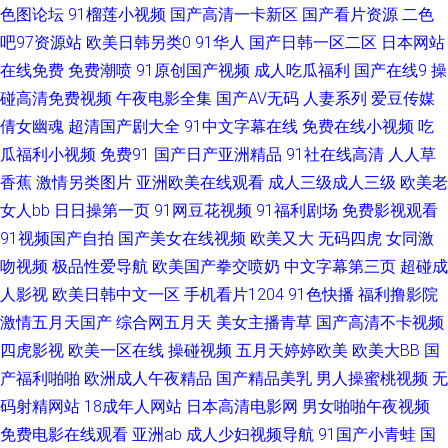
色图论坛
91榴莲小视频
国产高清一卡新区
国产看片资源
二色
吧97资源站
欧美日韩另类0
91华人
国产日韩一区二区
日本网站
合 国产午夜诱惑 欧美日韩夫妻国产 天堂资源av 91做爱网站 国产微拍在线
在线免费
免费潮喷
91原创国产视频
成人吃瓜福利
国产在线9
操
女同另类 色色婷婷五月天 91c传媒 wwwAV伊人 国产视频一二三 日本高清不
碰高清免费视频
午夜电影全集
国产AV无码
人妻系列
爱豆传媒
倩女幽魂
超清国产剧大全
91中文字幕在线
免费在线小视频
吃
卡网站 影音av无码 av网站总导航 国产网站 免费黄色软件91 深夜浮力视频
瓜福利小视频
免费91
国产日产亚洲精品
91社在线高清
人人草
香蕉
激情另类图片
亚洲欧美在线观看
成人三级成人三级
欧美老
自慰网站免费 ABav手机在线 国产第2页 欧美人妖网址 午夜三级啪啪 AV性爱
女人bb
日日操第一页
91网豆花视频
91福利剧场
免费影视观看
91视频国产自拍
国产美女在线视频
欧美又大
无码四虎
女同激
影院 国产性爱ab 欧美一级韩国日本 午夜伦理电影 91社网站 岛国无码五区
吻视频
极品性爱导航
欧美国产拳交喷奶
中文字幕第三页
超碰成
亚洲怡红院网站 国产日韩乱 日韩在线123区 亚州一片 极品国产TS资源 熟妇
人影视
欧美日韩中文一区
手机看片1204
91色快播
福利撸影院
激情五月天国产
综合网五月天
美女主播青草
国产高清不卡视频
的抽插 91青青娱乐 大香蕉资源站 久久精品传媒视频 日韩首页 中文字幕日韩
四虎影视
欧美一区在线
操碰视频
五月天婷婷欧美
欧美大BB
国
产福利啪啪
欧洲成人午夜精品
国产精品美乳
男人操蜜桃视频
无
有码 91蜜桃黑人人妻 97日韩色情 黑人另类AV 青青操黄色网址 亚洲天堂狼
码射精网站
18成年人网站
日本高清电影网
男女啪啪午夜视频
免费电影在线观看
亚洲ab
成人少妇视频导航
91国产小青蛙
国
人 成人免费福利 蜜桃91视频免费 天天日屄网 91美女诱惑 男同肛交免费视频