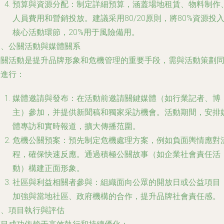
預算與資源分配
：制定詳細預算，涵蓋場地租賃、物料制作
人員費用和營銷投放。建議采用80/20原則，將80%資源投
核心活動環節，20%用于風險備用。
三、公關活動與媒體關系
公關活動是提升品牌形象和危機管理的重要手段，需與活動策劃
步進行：
媒體邀請與發布
：在活動前邀請關鍵媒體（如行業記者、博
主）參加，并提供新聞稿和獨家采訪機會。活動期間，安排
體專訪和實時報道，擴大傳播范圍。
危機公關預案
：預先制定危機處理方案，例如負面輿情應對
程，確保快速反應。通過積極公關故事（如企業社會責任活
動）構建正面形象。
社區與利益相關者參與
：組織面向公眾的開放日或公益項目
加強與當地社區、政府機構的合作，提升品牌社會責任感。
四、項目執行與評估