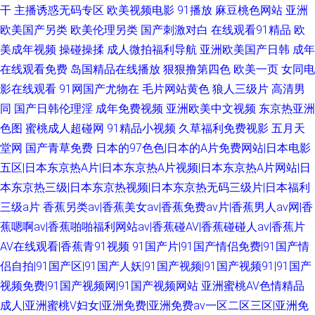
干
主播诱惑无码专区
欧美视频电影
91播放
麻豆桃色网站
亚洲
欧美国产另类
欧美伦理另类
国产刺激对白
在线观看91精品
欧
美成年视频
操碰操揉
成人微拍福利导航
亚洲欧美国产日韩
成年
在线观看免费
岛国精品在线播放
狠狠撸第四色
欧美一页
女同电
影在线观看
91网国产尤物在
毛片网站黄色
狼人三级片
高清男
同
国产日韩伦理淫
成年免费视频
亚洲欧美中文视频
东京热亚洲
色图
蜜桃成人超碰网
91精品小视频
久草福利免费视影
五月天
堂网
国产青草免费
日本的97色色|日本的A片免费网站|日本电影
五区|日本东京热A片|日本东京热A片视频|日本东京热A片网站|日
本东京热三级|日本东京热视频|日本东京热无码三级片|日本福利
三级a片
香蕉另类av|香蕉美女av|香蕉免费av片|香蕉男人av网|香
蕉嗯啊av|香蕉啪啪福利网站av|香蕉碰AV|香蕉碰碰人av|香蕉片
AV在线观看|香蕉青91视频
91国产片|91国产情侣免费|91国产情
侣自拍|91国产区|91国产人妖|91国产视频|91国产视频91|91国产
视频免费|91国产视频网|91国产视频网站
亚洲蜜桃AV色情精品
成人|亚洲蜜桃V妇女|亚洲免费|亚洲免费av一区二区三区|亚洲免