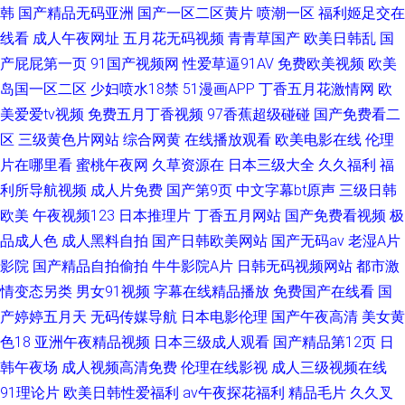
韩
国产精品无码亚洲
国产一区二区黄片
喷潮一区
福利姬足交在
线看
成人午夜网址
五月花无码视频
青青草国产
欧美日韩乱
国
产屁屁第一页
91国产视频网
性爱草逼91AV
免费欧美视频
欧美
岛国一区二区
少妇喷水18禁
51漫画APP
丁香五月花激情网
欧
美爱爱tv视频
免费五月丁香视频
97香蕉超级碰碰
国产免费看二
区
三级黄色片网站
综合网黄
在线播放观看
欧美电影在线
伦理
片在哪里看
蜜桃午夜网
久草资源在
日本三级大全
久久福利
福
利所导航视频
成人片免费
国产第9页
中文字幕bt原声
三级日韩
欧美
午夜视频123
日本推理片
丁香五月网站
国产免费看视频
极
品成人色
成人黑料自拍
国产日韩欧美网站
国产无码av
老湿A片
影院
国产精品自拍偷拍
牛牛影院A片
日韩无码视频网站
都市激
情变态另类
男女91视频
字幕在线精品播放
免费国产在线看
国
产婷婷五月天
无码传媒导航
日本电影伦理
国产午夜高清
美女黄
色18
亚洲午夜精品视频
日本三级成人观看
国产精品第12页
日
韩午夜场
成人视频高清免费
伦理在线影视
成人三级视频在线
91理论片
欧美日韩性爱福利
av午夜探花福利
精品毛片
久久叉