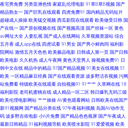
夜宅男免费
另类亚洲色情
家庭乱伦理电影
91草B草B视频
国产
本一本免费观看 白丝学姐操逼 青娱乐打炮 五月天夜夜撸 3级A毛片 超碰在线
精品熟女一
国产巨乳在线观看
四虎免费91
国内精品无码短片
超碰成人操操
欧美猛交视频
西瓜影院在线观看
欧美做受日韩
国
操香蕉 后入黑丝老阿姨 日本a∨无码 五月天成年网 91香蕉白丝 韩国无吗AV
产在线一
国产原创视频在线
国产视频高清
国产丝袜一区
黄色
av网址大全
人妻乱视
国产成人在线网站
久草视频资源站
综合
免费看草逼 超碰人人操人人摸 老司机色导航 色色之源网址91 伊人99黑料 东
五月香
成人app在线
四虎试看
91男女
国产男小鲜肉同
福利影
院网站
激情五月天色色
欧美极品电影
日韩成人第一页
国产日韩
京热TV 久久成人精品 欧洲午夜精品 午夜福利A片 91大神精品在线 草草影院
欧美电影
久久机热
成人午夜网
黄色天堂男人
操视频免费91
日
韩中文在线
精品中的精品
97国产精品视频
91美女在线视频
51
日本 国产另类ts 免费h日韩欧美 日韩福利导航 97一级影院 欧洲狠艹 青青草
欧美
一区精品麻豆经典
国产在线观看资源
波多野洁衣视频
污网
福利社 另类图片综合 偷拍一区二区 91大神精选 大香蕉自拍网 九一亚瑟视频
站免费看
特级欧美在线观看
自拍视频91
91艹艹
久草网在线
18
福利影院
老司机蜜桃在线
成人精品一区二区
韩日爆乳无码三级
日本偷拍五区 伊人精品大香蕉 AV线大香蕉 福利视频91 久久大香蕉A片 日韩
欧美伦理电影网站
艹艹操操
AV黄色观看网站
日韩欧美在线国产
新91视频网
国产精品分类在线
97午夜福利视频
岛国AV动作无
性爱网站 在线资源91 超碰在线搞99 精品一二区电影 日韩A级 亚洲性小说网
码
波多野吉依电影
小h片免费
国产精品色色视屏
国产午夜成人
最新日韩精品
91福利视频导航
欧美喷水影院
91爱爱视频
欧美
91自慰 国产操碰 久久综合丁香五月 日韩欧美国产综合 伊人三级片 97狠狠综