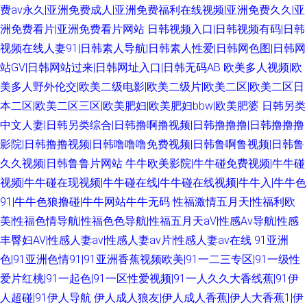
费av永久|亚洲免费成人|亚洲免费福利在线视频|亚洲免费久久|亚
洲免费看片|亚洲免费看片网站
日韩视频入口|日韩视频有码|日韩
视频在线人妻91|日韩素人导航|日韩素人性爱|日韩网色图|日韩网
站GV|日韩网站过来|日韩网址入口|日韩无码AB
欧美多人视频|欧
美多人野外伦交|欧美二级电影|欧美二级片|欧美二区|欧美二区日
本二区|欧美二区三区|欧美肥妇|欧美肥妇bbw|欧美肥婆
日韩另类
中文人妻|日韩另类综合|日韩撸啊撸视频|日韩撸撸撸|日韩撸撸撸
影院|日韩撸撸视频|日韩噜噜噜免费视频|日韩鲁啊鲁视频|日韩鲁
久久视频|日韩鲁鲁片网站
牛牛欧美影院|牛牛碰免费视频|牛牛碰
视频|牛牛碰在现视频|牛牛碰在线|牛牛碰在线视频|牛牛入|牛牛色
91|牛牛色狼撸碰|牛牛网站牛牛无码
性福激情五月天|性福利欧
美|性福色情导航|性福色色导航|性福五月天aV|性感Av导航|性感
丰臀妇AV|性感人妻av|性感人妻av片|性感人妻av在线
91亚洲
色|91亚洲色情91|91亚洲香蕉视频欧美|91一二三专区|91一级性
爱片红桃|91一起色|91一区性爱视频|91一人久久大香线蕉|91伊
人超碰|91伊人导航
伊人成人狼友|伊人成人香蕉|伊人大香蕉1|伊