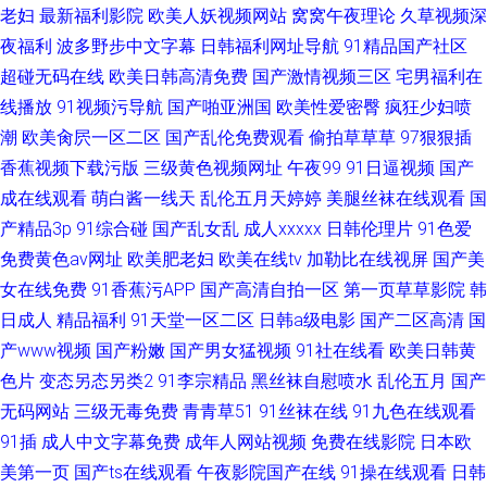
老妇
最新福利影院
欧美人妖视频网站
窝窝午夜理论
久草视频深
夜福利
波多野步中文字幕
日韩福利网址导航
91精品国产社区
超碰无码在线
欧美日韩高清免费
国产激情视频三区
宅男福利在
线播放
91视频污导航
国产啪亚洲国
欧美性爱密臀
疯狂少妇喷
潮
欧美肏屄一区二区
国产乱伦免费观看
偷拍草草草
97狠狠插
香蕉视频下载污版
三级黄色视频网址
午夜99
91日逼视频
国产
成在线观看
萌白酱一线天
乱伦五月天婷婷
美腿丝袜在线观看
国
产精品3p
91综合碰
国产乱女乱
成人xxxxx
日韩伦理片
91色爱
免费黄色av网址
欧美肥老妇
欧美在线tv
加勒比在线视屏
国产美
女在线免费
91香蕉污APP
国产高清自拍一区
第一页草草影院
韩
日成人
精品福利
91天堂一区二区
日韩a级电影
国产二区高清
国
产www视频
国产粉嫩
国产男女猛视频
91社在线看
欧美日韩黄
色片
变态另态另类2
91李宗精品
黑丝袜自慰喷水
乱伦五月
国产
无码网站
三级无毒免费
青青草51
91丝袜在线
91九色在线观看
91插
成人中文字幕免费
成年人网站视频
免费在线影院
日本欧
美第一页
国产ts在线观看
午夜影院国产在线
91操在线观看
日韩