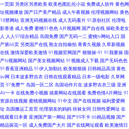
一页国
另类区另类欧美
欧美色图乱伦小说
免费成人软件
黄色网
址视频播放
国产日产美产精品
成人午夜视频
伦理视频网站
黄色
18禁网站
亚洲无码视频在线
成人无码看片
91原创社区
伦理电
影香港
成人免费
蜜桃91色色
A片视频网
国产自在线
操欧美老女
人
人人97综合精品
岛国免费
国产无码一二
蜜桃tv网站入口
国
产第66页
另类国产在线
熟女自拍偷拍
青青久视频
久草新视频
在线
激情深爱欧美激情
91视频官网国产
狠狠操-91
91我要操
国
产ts视频网站
国产美女视频网站
91视频成人下载
国产无码色色
91香蕉亚洲精品
91伊人加勒比
欧美狠狠插
日韩精品高清
黄色
av网
日本波多野吉衣
日韩在线观看精品
日本一级电影
久草网
页
97免费艹
岛国一区二区
岛国动作片在
波多野吉衣三级
亚洲
AV一卡
在线免费小视频
搞黄网站在线观看
免费色情A片网扯
91
资源在线视频
蜜桃视频网站
91中文
国产在线视频
福利爱爱网
址
岛国搬运工首页
伦理朋友的妈妈
丝袜女同
日韩性爱网址
在
线观看日本黄
亚洲国产第一网站
国产99不卡
66精品视频
国产
精品探花一区
成人免费国产大片
国产在线网址观看
欧美激情日