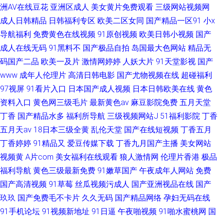
洲AV在线豆花
亚洲区成人
美女黄片免费观看
三级网站视频网
成人日韩精品
日韩福利专区
欧美二区女同
国产精品一区91
小x
导航福利
免费黄色在线视频
91原创视频
欧美日韩小视频
国产
成人在线无码
91黑料不
国产极品自拍
岛国最大色网站
精品无
码国产二品
欧美一及片
激情网婷婷
人妖大片
91天堂影视
国产
www
成年人伦理片
高清日韩电影
国产尤物视频在线
超碰福利
97视屏
91看片入口
日本国产成人视频
日本日韩欧美在线
黄色
资料入口
黄色网三级毛片
最新黄色av
麻豆影院免费
五月天堂
丁香
国产精品水多
福利所导航
三级视频网站J
51福利影院
丁香
五月天av
18日本三级全黄
乱伦天堂
国产在线短视频
丁香五月
丁香婷婷
91精品又
爱豆传媒下载
丁香九月国产主播
美女网站
视频黄
A片com
美女福利在线观看
狼人激情网
伦理片香港
极品
福利导航
黄色三级最新免费
91嫩草国产
午夜成年人网站
免费
国产高清视频
91草莓
丝瓜视频污成人
国产亚洲视品在线
国产
玖玖
国产免费毛不卡片
久久无码
国产精品网络
孕妇无码在线
91手机论坛
91视频新地址
91日逼
午夜啪视频
91啪水蜜桃网
国