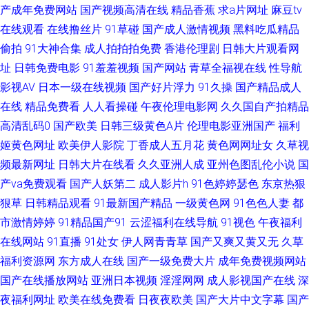
产成年免费网站
国产视频高清在线
精品香蕉
求a片网址
麻豆tv
在线观看
在线撸丝片
91草碰
国产成人激情视频
黑料吃瓜精品
成人777网站 久草资源福利 日韩国产美欧 自慰视频在线观看 操射人妖Ts 九
偷拍
91大神合集
成人拍拍拍免费
香港伦理剧
日韩大片观看网
一网页版 日韩欧美爱爱 91n女处 国产精品第三页 青青视频网 伊人肏屄网 av
址
日韩免费电影
91羞羞视频
国产网站
青草全福视在线
性导航
影视AV
日本一级在线视频
国产好片浮力
91久操
国产精品成人
三级网 人禽另类在线观看 A级超碰 黄色的视频网站 日屄视频国产 51视频一
在线
精品免费看
人人看操碰
午夜伦理电影网
久久国自产拍精品
高清乱码0
国产欧美
日韩三级黄色A片
伦理电影亚洲国产
福利
区二区 豆花成人在线视频 天天透天天干 99热网址 国产午夜免费不卡 午夜福
姬黄色网址
欧美伊人影院
丁香成人五月花
黄色网网址女
久草视
频最新网址
日韩大片在线看
久久亚洲人成
亚州色图乱伦小说
国
利AV网站 俺去的综合网站 久草超爱 日韩无码绯色av 91激情 国产久久 日韩
产va免费观看
国产人妖第二
成人影片h
91色婷婷瑟色
东京热狠
狠草
日韩精品观看
91最新国产精品
一级黄色网
91色色人妻
都
色情无码 91观看在线 大香蕉57 老司机色av 三级视频东京热 91黄页 成人淫
市激情婷婷
91精品国产91
云涩福利在线导航
91视色
午夜福利
移在线观看 美女爱爱东莞 偷窥自拍99 91桃色视屏 九九热精品草 少妇磁力
在线网站
91直播
91处女
伊人网青青草
国产又爽又黄又无
久草
福利资源网
东方成人在线
国产一级免费大片
成年免费视频网站
91蜜桃在线观看 福利看片 欧美黑人日韩六区 伊人成网 www天天干在线 九
国产在线播放网站
亚洲日本视频
淫淫网网
成人影视国产在线
深
夜福利网址
欧美在线免费看
日夜夜欧美
国产大片中文字幕
国产
九热青青草 日韩草操 91爱爱爱 丁香久久导航 蜜桃TV91 五月花AV电影网 AV