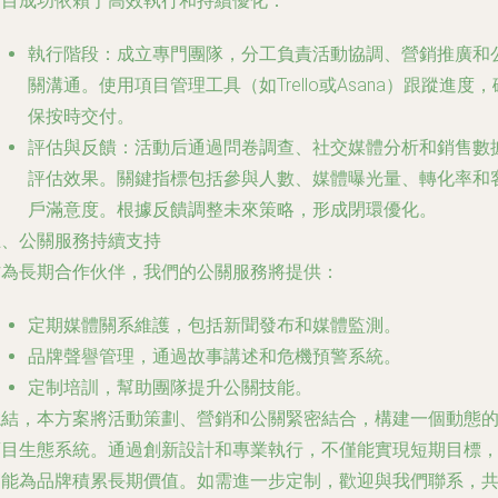
項目成功依賴于高效執行和持續優化：
執行階段
：成立專門團隊，分工負責活動協調、營銷推廣和
關溝通。使用項目管理工具（如Trello或Asana）跟蹤進度，
保按時交付。
評估與反饋
：活動后通過問卷調查、社交媒體分析和銷售數
評估效果。關鍵指標包括參與人數、媒體曝光量、轉化率和
戶滿意度。根據反饋調整未來策略，形成閉環優化。
五、公關服務持續支持
作為長期合作伙伴，我們的公關服務將提供：
定期媒體關系維護，包括新聞發布和媒體監測。
品牌聲譽管理，通過故事講述和危機預警系統。
定制培訓，幫助團隊提升公關技能。
總結，本方案將活動策劃、營銷和公關緊密結合，構建一個動態
項目生態系統。通過創新設計和專業執行，不僅能實現短期目標
還能為品牌積累長期價值。如需進一步定制，歡迎與我們聯系，