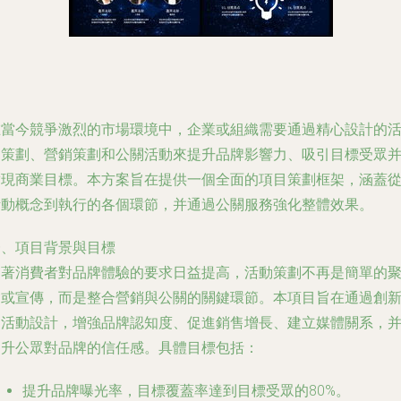
在當今競爭激烈的市場環境中，企業或組織需要通過精心設計的
動策劃、營銷策劃和公關活動來提升品牌影響力、吸引目標受眾
實現商業目標。本方案旨在提供一個全面的項目策劃框架，涵蓋
活動概念到執行的各個環節，并通過公關服務強化整體效果。
一、項目背景與目標
隨著消費者對品牌體驗的要求日益提高，活動策劃不再是簡單的
會或宣傳，而是整合營銷與公關的關鍵環節。本項目旨在通過創
的活動設計，增強品牌認知度、促進銷售增長、建立媒體關系，
提升公眾對品牌的信任感。具體目標包括：
提升品牌曝光率，目標覆蓋率達到目標受眾的80%。