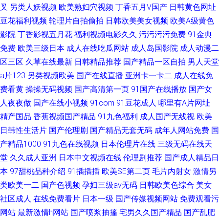
叉
另类人妖视频
欧美熟妇穴视频
丁香五月V国产
日韩黄色网址
豆花福利视频
轮理片自拍偷拍
日韩欧美美女视频
欧美A级黄色
影院
丁香影视五月花
福利视频电影久久
污污污污免费
91金典
免费
欧美三级日本
成人在线吃瓜网站
成人岛国影院
成人动漫二
区三区
久草在线最新
日韩精品推荐
国产精品一区自拍
男人天堂
a片123
另类视频欧美
国产在线直播
亚洲卡一卡二
成人在线免
费看黄
操操无码视频
国产高清第一页
91国产在线播放
国产女
人夜夜做
国产在线小视频
91com
91豆花成人
哪里有A片网址
精产国品
香蕉视频国产精品
91九色福利
成人国产无线视
欧美
日韩性生活片
国产伦理剧
国产精品无套无码
成年人网站免费
国
产精品1000
91九色在线视频
日本伦理片在线
三级无码在线天
堂
久久成人亚洲
日本中文视频在线
伦理剧推荐
国产成人精品日
本
97甜桃品种介绍
91插插插
欧美SE第二页
毛片内射女
激情另
类欧美一二
国产色视频
孕妇三级av无码
日韩欧美色综合
美女
社区成人
在线免费看片
日本一级
国产传媒视频网站
免费观看污
网站
最新激情h网站
国产喷浆抽搐
宅男久久国产精品
国产乱肥