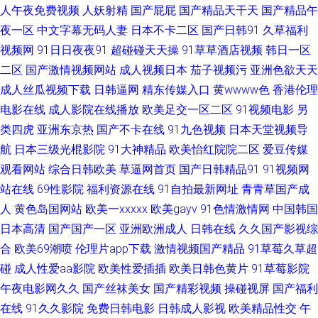
人午夜免费视频
人妖射精
国产屁屁
国产精品天干天
国产精品午
区 丝袜颜射AV网 在线看免费91 91欧美传媒 av高清不卡 国产99 九一视频免
夜一区
中文字幕无码人妻
日本不卡二区
国产日韩91
久草福利
视频网
91日日夜夜91
超碰碰天天操
91草草酒店视频
韩日一区
费看 天天干视频 ass国产 福利社毛片 男人天堂色情AV 日韩色图导航 五月天
二区
国产激情视频网站
成人视频日本
茄子视频污
亚洲色欲天天
成人丝瓜视频下载
日韩逼网
精东传媒入口
黄wwww色
香港伦理
大香蕉婷 中文字幕欧美专区 AV午夜影视 福利社五月天 國內精品區在綫 久热
电影在线
成人影院在线播放
欧美足交一区二区
91视频电影
另
类四虎
亚洲东京热
国产不卡在线
91九色视频
日本天堂视频导
这里只有 欧美性爱五月网址 天天干天天色 亚洲色图色五月 91美女足交 ts做
航
日本三级光棍影院
91大神精品
欧美怡红院院二区
爱豆传媒
观看网站
综合日韩欧美
草逼网首页
国产日韩精品91
91视频网
爱 岛国电影网 久久偷拍视频精品 欧美三级aaa 日韩美淫色 性福利导航 91次
站在线
69性影院
福利资源在线
91自拍最新网址
青青草国产成
元网页登录 超碰97在线免费 久久香蕉色 欧洲午夜精品 五月天91视频 91豆
人
黄色岛国网站
欧美一xxxxx
欧美gayv
91色情激情网
中国韩国
日本高清
国产国产一区
亚洲欧洲成人
日韩在线
久久国产影视综
花精品 AV另类TS 福利社在线视频 激情五月天肏屄 欧美A√ 丁香伊人色网 久
合
欧美69潮喷
伦理片app下载
激情视频国产精品
91草莓久草超
碰
成人性爱aa影院
欧美性爱插插
欧美日韩色黄片
91草莓影院
久国产精品区 三级网站国产 91大神精品 Av91自拍 玖玖资源总站 日本成人
午夜电影网久久
国产丝袜美女
国产精彩视频
操碰视屏
国产福利
在线
91久久影院
免费日韩电影
日韩成人影视
欧美精品性交
午
影片网站 中文字幕日韩欧美 东京热福利视 蜜桃久热久精品 日本妈妈毛茸 日