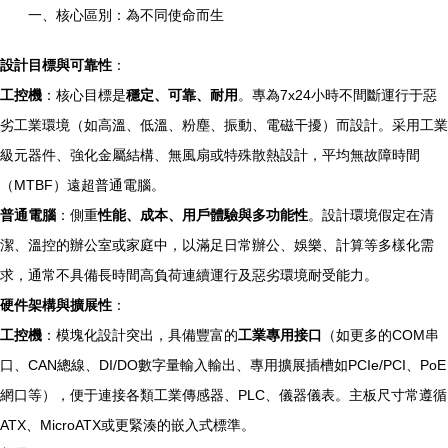
一、核心區別：為不同使命而生
設計目標與可靠性
：
工控機
：核心目標是
穩定、可靠、耐用
。專為7x24小時不間斷運行于惡
劣工業環境（如高溫、低溫、粉塵、振動、電磁干擾）而設計。采用工業
級元器件、強化金屬結構、無風扇或特殊散熱設計，平均無故障時間
（MTBF）遠超普通電腦。
普通電腦
：側重
性能、成本、用戶體驗與多功能性
。設計環境假定在清
潔、溫控的辦公室或家庭中，以滿足日常辦公、娛樂、計算等多樣化需
求，通常不具備長時間高負荷連續運行及惡劣環境耐受能力。
硬件架構與擴展性
：
工控機
：模塊化設計突出，具備豐富的
工業專用接口
（如更多的COM串
口、CAN總線、DI/DO數字量輸入輸出、專用擴展插槽如PCIe/PCI、PoE
網口等），便于連接各類工業傳感器、PLC、儀器儀表。主板尺寸常遵循
ATX、MicroATX或更緊湊的嵌入式標準。