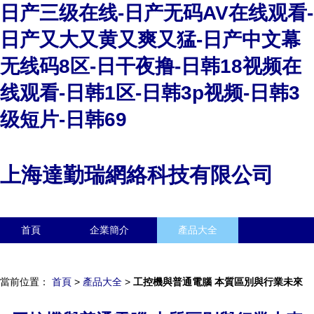
日产三级在线-日产无码AV在线观看-
日产又大又黄又爽又猛-日产中文幕
无线码8区-日干夜撸-日韩18视频在
线观看-日韩1区-日韩3p视频-日韩3
级短片-日韩69
上海達勤瑞網絡科技有限公司
首頁
企業簡介
產品大全
聯系我們
企業信息
訪客留言
當前位置：
首頁
>
產品大全
>
工控機與普通電腦 本質區別與行業未來