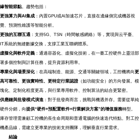
緣智能節點
。趨勢包括：
更強算力與AI集成
：內置GPU或AI加速芯片，直接在邊緣側完成機器視
覺、預測性維護等智能分析。
更強的互聯互通
：支持5G、TSN（時間敏感網絡）等，實現與云平臺、
IT系統的無縫數據交換，支撐工業互聯網體系。
虛擬化與軟件定義
：通過容器化、虛擬化技術，在一臺工控硬件上靈活部
署多個控制與計算任務，提升資源利用率。
專業化與場景深化
：在高端制造、能源、交通等關鍵領域，工控機將向
更
高可靠性、更強實時性、更特定行業認證
（如功能安全）的方向發展。模
塊化、定制化程度更高，與行業專用軟件、控制算法的結合更緊密。
供應鏈與批發模式演進
：對于批發商而言，挑戰與機遇并存。需要從單純
硬件分銷，向
提供“硬件+預配置軟件+行業解決方案”的增值服務
轉型。
庫存管理需兼顧工控機的長生命周期和普通電腦的快速迭代特點。對工控
機產品線，需建立更專業的技術支持團隊，理解垂直行業需求。
結論