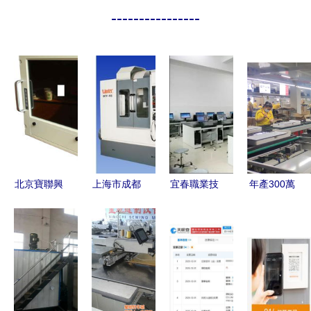
----------------
北京寶聯興
上海市成都
宜春職業技
年產300萬
業自動化技
機械加工批
術學院簡章
臺計算機顯
術 工業液
發與計算機
信息工程學
示屏及整機
晶顯示器及
軟硬件及輔
院、藝術與
項目落戶宜
一體化工作
助設備批發
設計學院、
城，賦能區
站產品信息
的產業聯動
國際教育學
域電子信息
綜述
與市場前景
院及計算機
產業新篇章