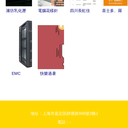
分析
軟硬件與輔
濰坊乳化瀝
電腦花樣針
四川長虹佳
喜士多、羅
助設備批發
青設備價格
車 現代紡
華信息產品
森、
解析與計算
織業中的軟
公司增資至
Lawson便
機軟硬件批
硬件一體化
11.5億，彰
利店加盟指
發市場概述
解決方案
顯其在計算
南 計算機
機軟硬件批
軟硬件批發
發領域的戰
商的機會與
略雄心
路徑
EMC
快樂過暑
DMX3存儲
假，安全不
設備與計算
放假 關注
機軟硬件及
計算機設備
輔助設備的
批發的網絡
地址：上海市嘉定區靜塘路988號2幢J
批發市場解
安全防護
電話：-
析