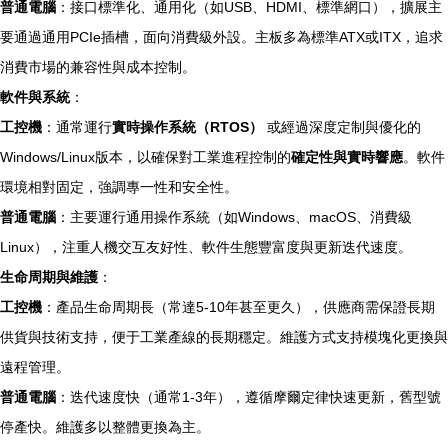
普通電腦
：接口標準化、通用化（如USB、HDMI、標準網口），擴展主
要通過通用PCIe插槽，面向消費級外設。主板多為標準ATX或ITX，追求
消費市場的兼容性與成本控制。
軟件與系統
：
工控機
：通常運行
實時操作系統（RTOS）
或經過深度定制與優化的
Windows/Linux版本，以確保對工業進程控制的
確定性與實時響應
。軟件
環境相對固定，強調專一性和安全性。
普通電腦
：主要運行通用操作系統（如Windows、macOS、消費級
Linux），注重人機交互友好性、軟件生態豐富度與更新迭代速度。
生命周期與維護
：
工控機
：產品生命周期長（常達5-10年甚至更久），供應商需保證長期
供貨與技術支持，便于工業產線的長期穩定。維護方式支持模塊化更換與
遠程管理。
普通電腦
：迭代速度快（通常1-3年），遵循摩爾定律快速更新，舊型號
停產快。維護多以整體更換為主。