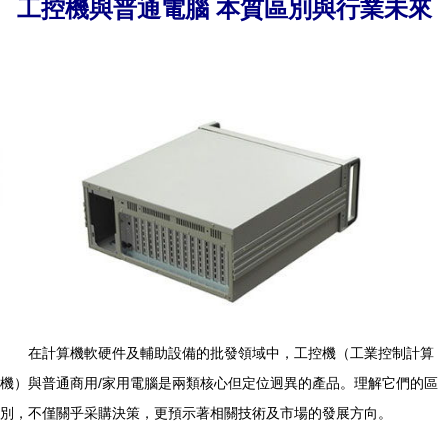
工控機與普通電腦 本質區別與行業未來
在計算機軟硬件及輔助設備的批發領域中，工控機（工業控制計算
機）與普通商用/家用電腦是兩類核心但定位迥異的產品。理解它們的區
別，不僅關乎采購決策，更預示著相關技術及市場的發展方向。