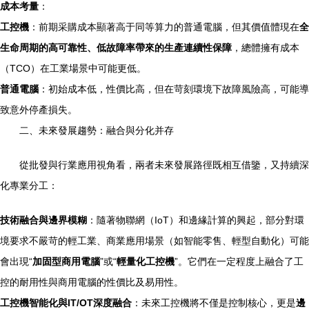
成本考量
：
工控機
：前期采購成本顯著高于同等算力的普通電腦，但其價值體現在
全
生命周期的高可靠性、低故障率帶來的生產連續性保障
，總體擁有成本
（TCO）在工業場景中可能更低。
普通電腦
：初始成本低，性價比高，但在苛刻環境下故障風險高，可能導
致意外停產損失。
二、未來發展趨勢：融合與分化并存
從批發與行業應用視角看，兩者未來發展路徑既相互借鑒，又持續深
化專業分工：
技術融合與邊界模糊
：隨著物聯網（IoT）和邊緣計算的興起，部分對環
境要求不嚴苛的輕工業、商業應用場景（如智能零售、輕型自動化）可能
會出現“
加固型商用電腦
”或“
輕量化工控機
”。它們在一定程度上融合了工
控的耐用性與商用電腦的性價比及易用性。
工控機智能化與IT/OT深度融合
：未來工控機將不僅是控制核心，更是
邊